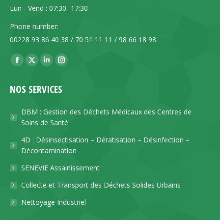
Lun - Vend : 07:30- 17:30
Phone number:
00228 93 86 40 38 / 70 51 11 11 / 98 66 18 98
Trouvez nous sur :
La
La
La
La
page
page
page
page
NOS SERVICES
Facebook
X
LinkedIn
Instagram
s'ouvre
s'ouvre
s'ouvre
s'ouvre
DBM : Gestion des Déchets Médicaux des Centres de
dans
dans
dans
dans
Soins de Santé
une
une
une
une
4D : Désinsectisation – Dératisation – Désinfection –
nouvelle
nouvelle
nouvelle
nouvelle
Décontamination
fenêtre
fenêtre
fenêtre
fenêtre
SENEVIE Assainissement
Collecte et Transport des Déchets Solides Urbains
Nettoyage Industriel